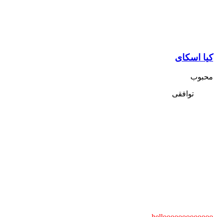
کیا اسکای
محبوب
توافقی
hellooooooooooooo