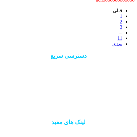
قبلی
1
2
3
...
11
بعدی
دسترسی سریع
درباره 40 ستون
ارتباط با 40 ستون
ورود/ثبت نام
فروشگاه
لینک های مفید
اتاق اصناف ایران