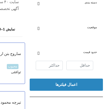
سایت ۴۰ ستون
دسته بندی
آگهی تخصص
موقعیت
نمایش 1–10 از 1131 نتیحه
حدود قیمت
ساروج بتن ارب
محبوب
توافقی
اعمال فیلترها
تیرچه محمود