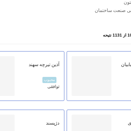
ی صنعت ساختمان
ابیان
آذین تیرچه سهند
محبوب
توافقی
ی
دژپسند