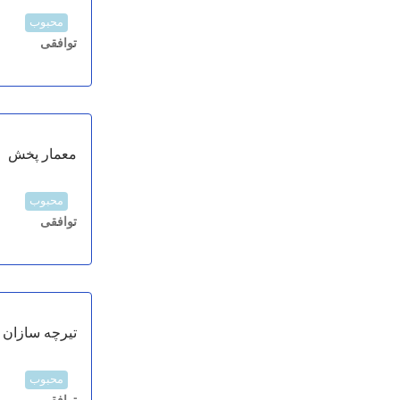
محبوب
توافقی
معمار پخش
محبوب
توافقی
تیرچه سازان ا
محبوب