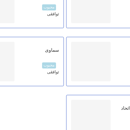
محبوب
توافقی
سماوی
محبوب
توافقی
تحاد