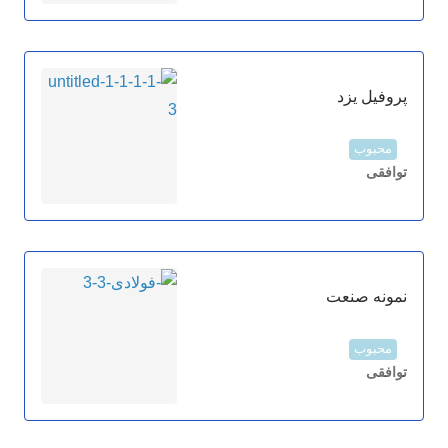
پروفیل یزد
محبوب
توافقی
نمونه صنعت
محبوب
توافقی