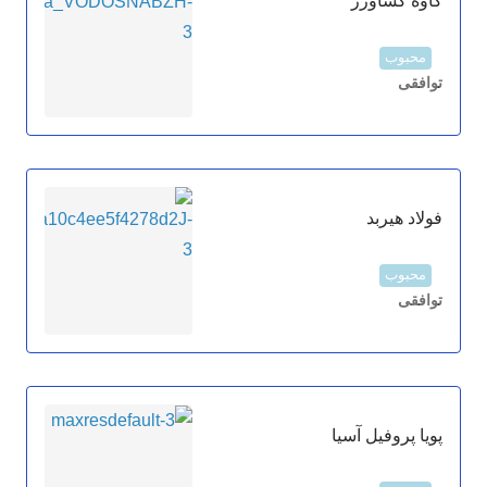
کاوه کشاورز
محبوب
توافقی
فولاد هیربد
محبوب
توافقی
پویا پروفیل آسیا