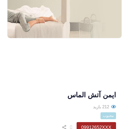
ایمن آتش الماس
212 بازید
محبوب
09912652XXX