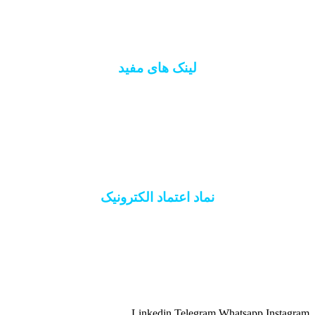
فروشگاه
لینک های مفید
اتاق اصناف ایران
سازمان نظام مهندسی
اتحادیه کشوری آسانسور
انجمن انبوه سازان
نماد اعتماد الکترونیک
Linkedin
Telegram
Whatsapp
Instagr