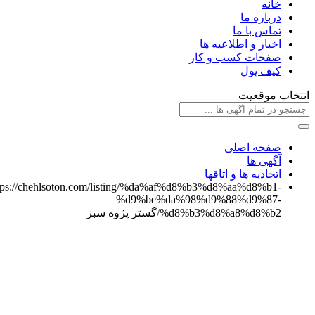
خانه
درباره ما
تماس با ما
اخبار و اطلاعیه ها
صفحات کسب و کار
کیف پول
تخاب موقعیت
صفحه اصلی
آگهی ها
اتحادیه ها و اتاقها
https://chehlsoton.com/listing/%da%af%d8%b3%d8%aa%d8%b1-
%d9%be%da%98%d9%88%d9%87-
%d8%b3%d8%a8%d8%b2/
گستر پژوه سبز