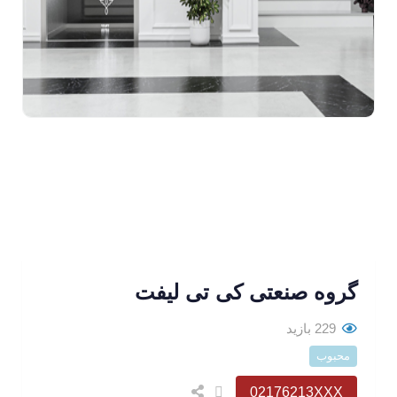
گروه صنعتی کی تی لیفت
229 بازید
محبوب
02176213XXX