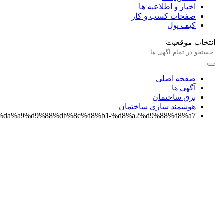
اخبار و اطلاعیه ها
صفحات کسب و کار
کیف پول
انتخاب موقعیت
صفحه اصلی
آگهی ها
برق ساختمان
هوشمند سازی ساختمان
isting/%da%a9%d9%88%db%8c%d8%b1-%d8%a2%d9%88%d8%a7/