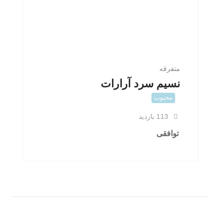
متفرقه
نسیم سرد آرارات
محبوب
113 بازدید
توافقی