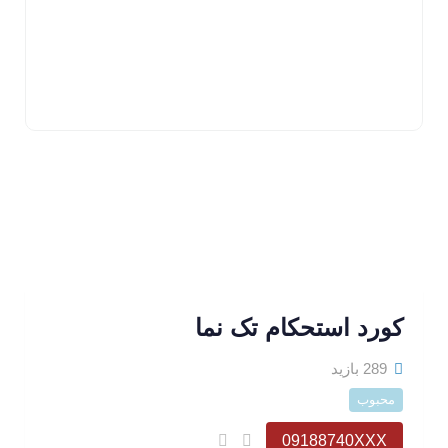
کورد استحکام تک نما
289 بازید
محبوب
09188740XXX