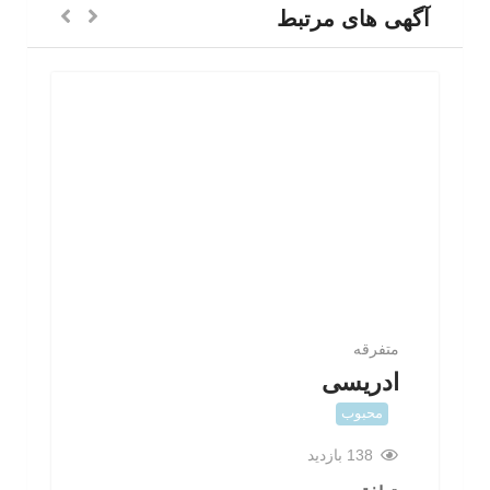
آگهی های مرتبط
متفرقه
ادریسی
محبوب
138 بازدید