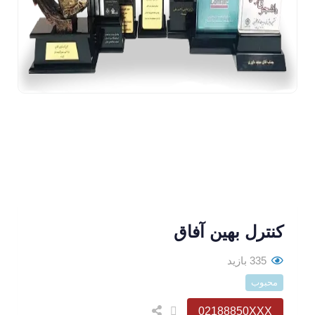
کنترل بهین آفاق
335 بازید
محبوب
02188850XXX