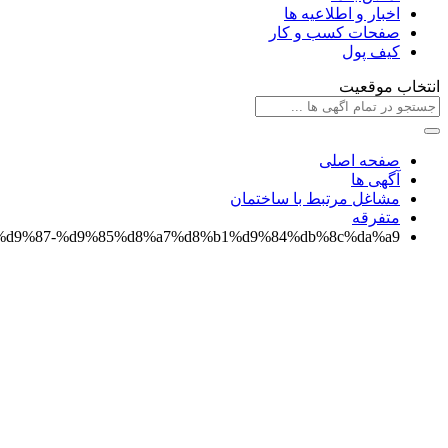
اخبار و اطلاعیه ها
صفحات کسب و کار
کیف پول
انتخاب موقعیت
صفحه اصلی
آگهی ها
مشاغل مرتبط با ساختمان
متفرقه
%b1%d9%87-%d9%85%d8%a7%d8%b1%d9%84%db%8c%da%a9/