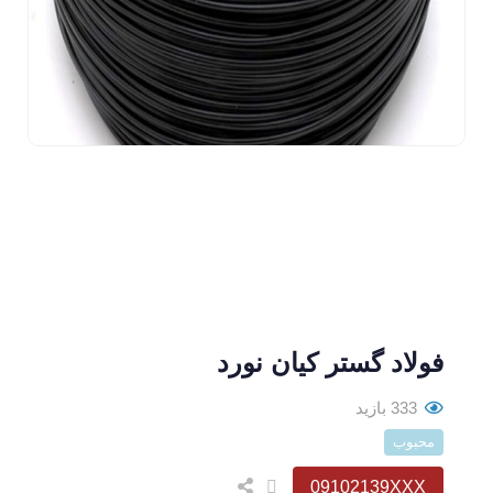
فولاد گستر کیان نورد
333 بازید
محبوب
09102139XXX