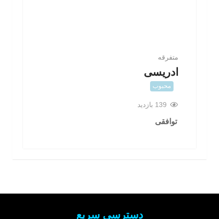
متفرقه
ادریسی
محبوب
139 بازدید
توافقی
دسترسی سریع