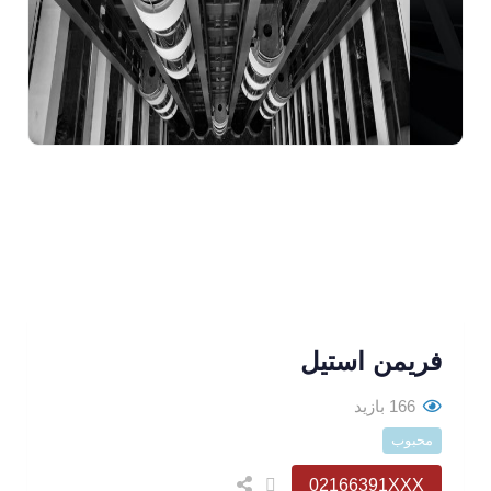
فریمن استیل
166 بازید
محبوب
02166391XXX