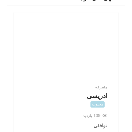
متفرقه
ادریسی
محبوب
139 بازدید
توافقی