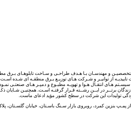
هر مهار در سـال ۱۳۷۲ توســط تیمـی از متخصصیـن و مهندسـان بـا هـدف طراحـی و سـاخت تاب
سیسـتم هـای انتقـال هـوا و تهویـه مطبـوع و دمپـر هـای صنعتـی نمـود ،
ازندگان برتــر در ایــن رشــته قـرار گرفتـه اسـت. همچنیـن شـایان ذ