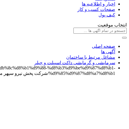
اخبار و اطلاعیه ها
صفحات کسب و کار
کیف پول
انتخاب موقعیت
صفحه اصلی
آگهی ها
مشاغل مرتبط با ساختمان
سرمایشی و گرمایشی داکت اسیپلت و چیلر
%86%db%8c%d8%b1%d9%88-%d8%b3%d9%be%d9%87%d8%b1-
%d9%85%d9%87%d8%a7%d8%b1/
شرکت پخش نیرو سپهر مه