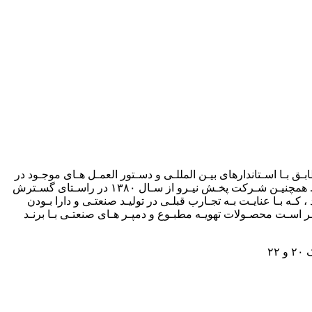
لوهـای بـرق مطابـق بـا اسـتاندارهای بیـن المللـی و دسـتور العمـل هـای موجـود در
صنعـت بـرق ایـران احـداث گردید. و در ایـن راسـتا موفـق بـه دریافـت تاییدیـه از توانیـر و شـرکت هـای توزیـع بـرق منطقـه ای شـده اسـت. همچنیـن شـرکت پخـش نیـرو از سـال ۱۳۸۰ در راسـتای گسـترش
 کـه بـا عنایـت بـه تجـارب قبلـی در تولیـد صنعتـی و دارا بـودن
کـر اسـت محصـولات تهویـه مطبـوع و دمپـر هـای صنعتـی بـا برنـد