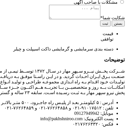
مشکلات با صاحب آگهی
شکایت شما
*
بستن
ثبت
قیمت
توافقی
دسته بندی
سرمایشی و گرمایشی داکت اسیپلت و چیلر
توضیحات
شــرکت پخــش نیــرو سـپ
تولیـدات خـود اقـدام بـه راه انـدازی مجموعـه طراحـی و تولیـد انـواع 
امکانــات بــه روز و متخصصیــن بــا تجربــه هــم اکنــون جــزء ســ
پخش نیرو سپهر مهار بـه ثبـت رسـیده اسـت. سابقه ۲۳ ساله و گستردگی تولیدات این شرکت در سطح کشور مؤید ادعای ماست.
آدرس : ۵ کیلومتـر بعـد از پلیـس راه جاجـرود، ۵۰۰ متـر بالاتـر از پمـپ بنزین کمرد، روبروی بازار سـنگ باسـتان، خیابان گلسـتان، پلاک ۲۰ و ۲۲
تلفن : ۹۱۰۱۷۵۱۲-۰۲۱ و ۷۶۲۶۴۸۵۸-۰۲۱ و ۷۶۲۶۴۸۵۹-۰۲۱
موبایل: 09127949942
پست الکترونیک: info@pakhshniroo.com
فکس: ۰۲۱۷۶۲۶۳۳۲۰