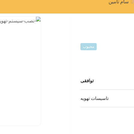
سام تامین
محبوب
توافقی
تاسيسات تهويه