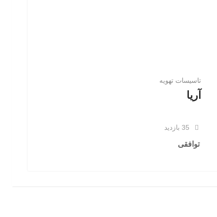
تاسيسات تهويه
آریا
35 بازدید
توافقی