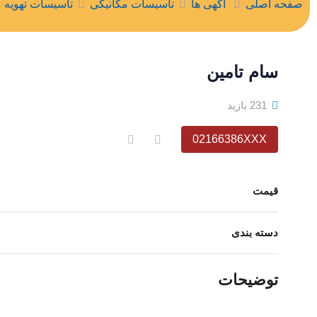
صفحه اصلی
آگهی ها
تاسیسات مکانیکی
تاسيسات تهويه
سام تامین
231 بازید
02166386XXX
قیمت
دسته بندی
توضیحات