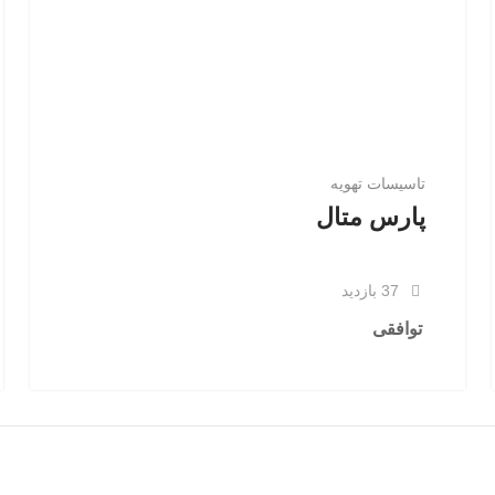
تاسيسات تهويه
پارس متال
37 بازدید
توافقی