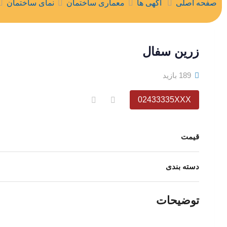
صفحه اصلی
آگهی ها
معماری ساختمان
نمای ساختمان
زرين سفال
189 بازید
02433335XXX
قیمت
دسته بندی
توضیحات