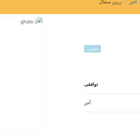
آجر
زرين سفال
محبوب
توافقی
آجر