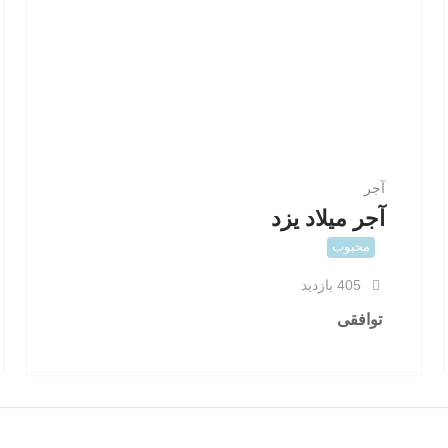
آجر
آجر میلاد یزد
محبوب
405 بازدید
توافقی