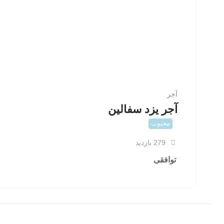
آجر
آجر یزد سفالین
محبوب
279 بازدید
توافقی