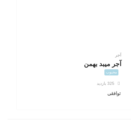
آجر
آجر میبد بهمن
محبوب
325 بازدید
توافقی