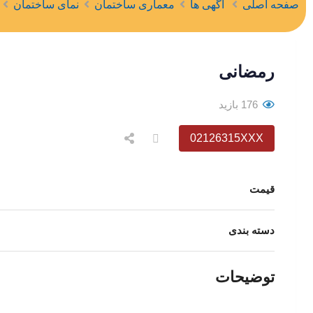
صفحه اصلی
آگهی ها
معماری ساختمان
نمای ساختمان
رمضانی
176 بازید
02126315XXX
قیمت
دسته بندی
توضیحات