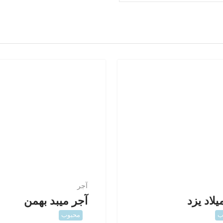
آجر
یلاد یزد
آجر میبد بهمن
ب
محبوب