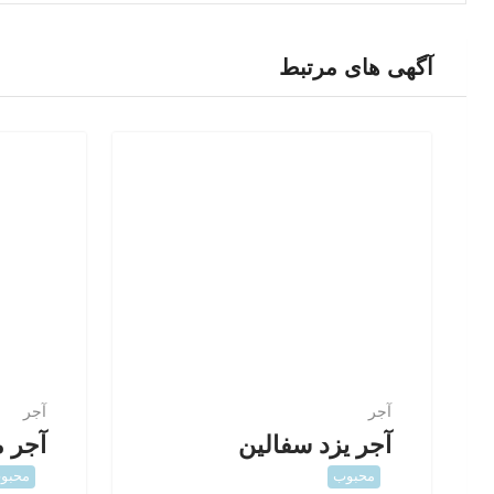
آگهی های مرتبط
آجر
آجر
آجر یزد سفالین
آجر م
محبوب
محبو