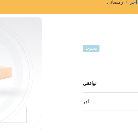
آجر
رمضانی
محبوب
توافقی
آجر