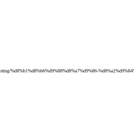
n.com/listing/%d8%b1%d8%b6%d9%88%d8%a7%d9%86-%d8%a2%d