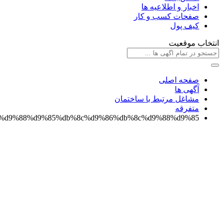
اخبار و اطلاعیه ها
صفحات کسب و کار
کیف پول
انتخاب موقعیت
صفحه اصلی
آگهی ها
مشاغل مرتبط با ساختمان
متفرقه
9%84%d9%88%d9%85%db%8c%d9%86%db%8c%d9%88%d9%85/