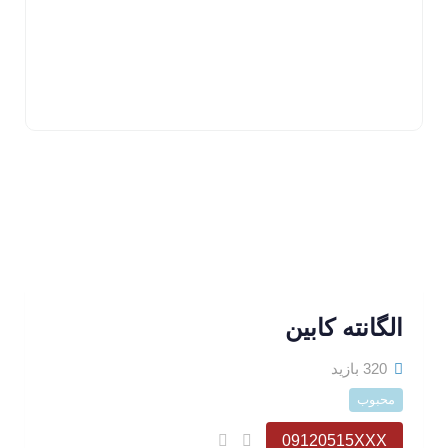
الگانته کابین
320 بازید
محبوب
09120515XXX