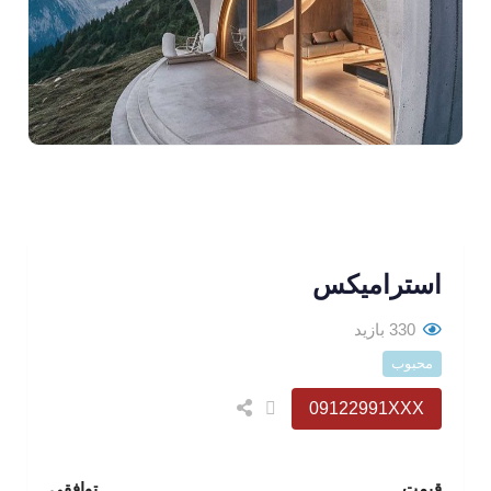
استراميکس
330 بازید
محبوب
09122991XXX
قیمت
توافقی