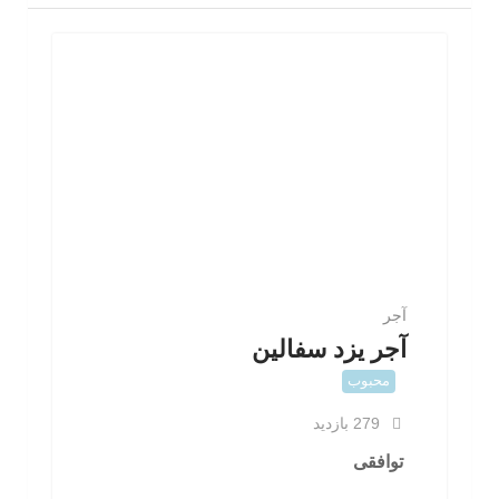
آجر
آجر یزد سفالین
محبوب
279 بازدید
توافقی