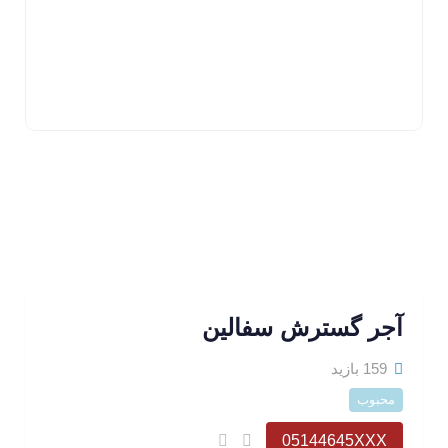
آجر گسترش سفالین
159 بازید
محبوب
05144645XXX