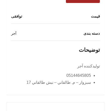
قیمت
توافقی
دسته بندی
آجر
توضیحات
تولیدکننده آجر
05144645805
سبزوار – م. طالقاني – نبش طالقاني 17