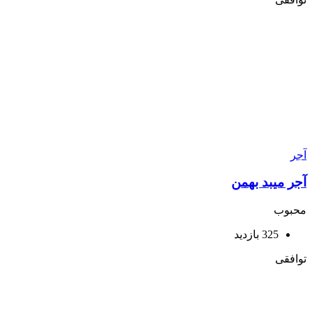
آجر
آجر میبد بهمن
محبوب
325 بازدید
توافقی