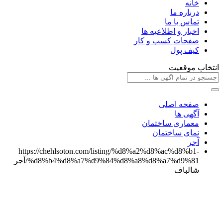
خانه
درباره ما
تماس با ما
اخبار و اطلاعیه ها
صفحات کسب و کار
کیف پول
انتخاب موقعیت
صفحه اصلی
آگهی ها
معماری ساختمان
نمای ساختمان
آجر
https://chehlsoton.com/listing/%d8%a2%d8%ac%d8%b1-
%d8%b4%d8%a7%d9%84%d8%a8%d8%a7%d9%81/
آجر
شالباف