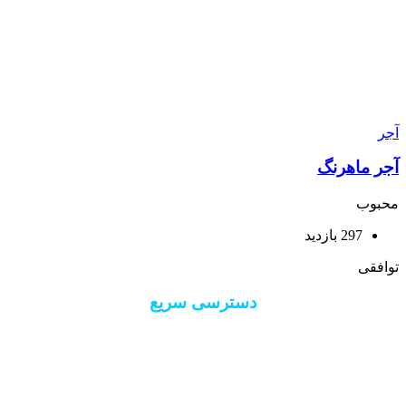
آجر
آجر ماهرنگ
محبوب
297 بازدید
توافقی
دسترسی سریع
درباره 40 ستون
ارتباط با 40 ستون
ورود/ثبت نام