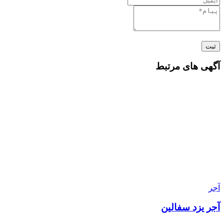
ثبت
آگهی های مرتبط
آجر
آجر یزد سفالین