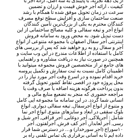
از یک دهه تجربه، با پایبندی به سه اصل، ارائه آجر با
کیفیت ، ارائه آجر خوش قیمت و ارزان و تضمین
سرعت در زمان تحویل موفق شده تا همگام با رشد
صنعت ساختمان سازی و افزایش سطح توقع مصرف
کنندگان محترم به یکی از بزرگ‌ترین تآمین کنندگان
انواع آجر و تیغه سفالی و کلیه مصالح ساختمانی از این
دست تبدیل شود. به محض ورود به سامانه فروش
اینترنتی آجر سفال اصفهان با مجموعه متنوعی از انواع
آجر و سفال رو به رو خواهید شد که پس از بررسی های
کامل با استفاده از اطلاعات مندرج در این وب سایت و
همچنین در صورت نیاز به دریافت مشاوره و راهنمایی
های جامع تر از متخصصین فروش مجموعه میتوانید با
اطمینان کامل نسبت به ثبت سفارش و تکمیل پروسه
خرید اقدام نموده و در اسرع وقت آجر مورد نیاز را در
محل پروژه خود در اقصی نقاط کشور تحویل گرفته
بدون پرداخت هرگونه هزینه اضافه یا صرف وقت یا
مراجعه حضوری که منجر به تضعیع منابع مالی و
انسانی شما گردد. در این سامانه ما مجموعه ایی کامل
و متنوع از انواع آجرسفال, تیغه سفالی دیواری, انواع
بلوک سقفی در ابعاد و سایزهای متنوع, انواع اجر نما
شامل : آجرپلاکی, آجر دوغابی, آجر قراقی, آجر شیل و
رسی, آجر لعابدار, آجر کف فرش, آجرلفتون, آجر
۱۰سوراخ (اجر سورخدار) و… در دسترس شما قرار
داده ایم تا به آسانی برقراری یک تماس تلفنی راه بر