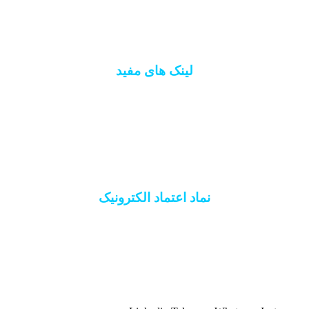
فروشگاه
لینک های مفید
اتاق اصناف ایران
سازمان نظام مهندسی
اتحادیه کشوری آسانسور
انجمن انبوه سازان
نماد اعتماد الکترونیک