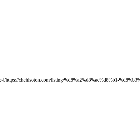
https://chehlsoton.com/listing/%d8%a2%d8%ac%d8%b1-%
آج