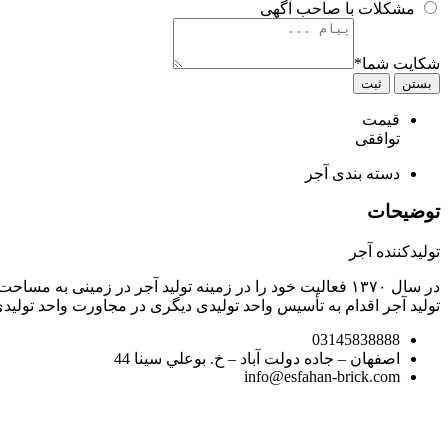
مشکلات با صاحب آگهی
شکایت شما
*
بستن
ثبت
قیمت
توافقی
دسته بندی
آجر
توضیحات
تولیدکننده آجر
تولید آجر اقدام به تأسیس واحد تولیدی دیگری در مجاورت واحد تولیدی
03145838888
اصفهان – جاده دولت آباد – خ. بوعلي سينا 44
info@esfahan-brick.com