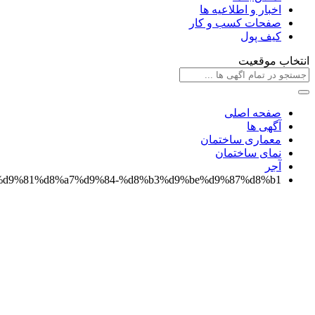
اخبار و اطلاعیه ها
صفحات کسب و کار
کیف پول
انتخاب موقعیت
صفحه اصلی
آگهی ها
معماری ساختمان
نمای ساختمان
آجر
d8%b3%d9%81%d8%a7%d9%84-%d8%b3%d9%be%d9%87%d8%b1/