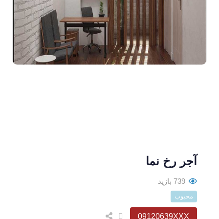
آجر رخ نما
739 بازید
محبوب
09120639XXX