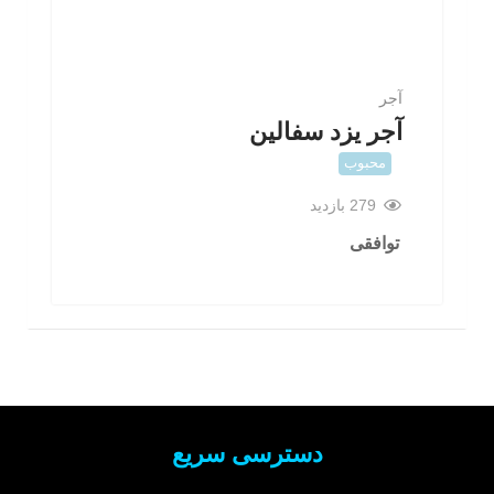
آجر
آجر یزد سفالین
محبوب
279 بازدید
توافقی
دسترسی سریع