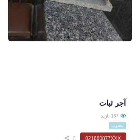
آجر ثبات
167 بازید
محبوب
021660877XXX