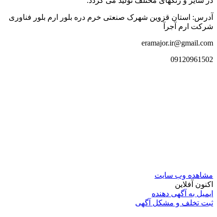
در سایز و رنگهای مختلف تولید می گردد.
آدرس: استان قزوین شهرک صنعتی خرم دره بلور ارم بلور فناوری
شرکت ارم آجرآ
eramajor.ir@gmail.com
09120961502
مشاهده وب سایت
اکنون آفلاین
ایمیل به آگهی دهنده
ثبت تخلف و مشکل آگهی