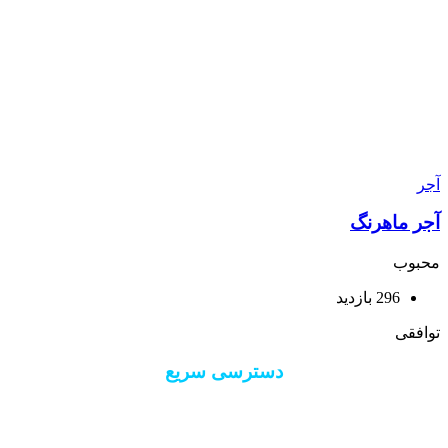
آجر
آجر ماهرنگ
محبوب
296 بازدید
توافقی
دسترسی سریع
درباره 40 ستون
ارتباط با 40 ستون