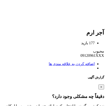
آجر ارم
177 بازید
محبوب
09120961XXX
اضافه کردن به علاقه مندی ها
گزارش آگهی
×
دقیقاً چه مشکلی وجود دارد؟
نزدیک ترین گزینه را انتخاب کنید. ارائه جزییات بیشتر، به ما امکان