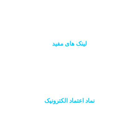
ورود/ثبت نام
فروشگاه
لینک های مفید
اتاق اصناف ایران
سازمان نظام مهندسی
اتحادیه کشوری آسانسور
انجمن انبوه سازان
نماد اعتماد الکترونیک