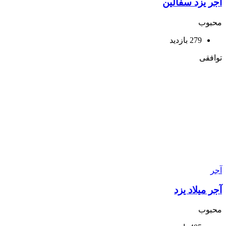
آجر یزد سفالین
محبوب
279 بازدید
توافقی
آجر
آجر میلاد یزد
محبوب