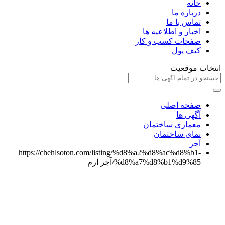
خانه
درباره ما
تماس با ما
اخبار و اطلاعیه ها
صفحات کسب و کار
کیف پول
انتخاب موقعیت
صفحه اصلی
آگهی ها
معماری ساختمان
نمای ساختمان
آجر
https://chehlsoton.com/listing/%d8%a2%d8%ac%d8%b1-
%d8%a7%d8%b1%d9%85/
آجر ارم