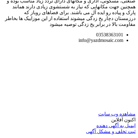
صنعتی، مسکونی، اداری و مکانهای دارای تردد زیاد مناسب بوده و
همچنین جهت مکانهایی که نیاز به شستشوی زیادی دارند همانند
پارک و پیاده رو ایده آل می باشند. برای فضاهای روباز که
درزمستان دچار یخ زدگی میشوند استفاده از این موزاییک ها بخاطر
مقاومت بالا در برابر یخ زدگی توصیه میشود
03538363101
info@yazdmosaic.com
مشاهده وب سایت
اکنون آفلاین
ایمیل به آگهی دهنده
ثبت تخلف و مشکل آگهی