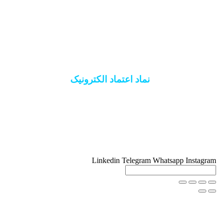
اتاق اصناف ایران
سازمان نظام مهندسی
اتحادیه کشوری آسانسور
انجمن انبوه سازان
نماد اعتماد الکترونیک
Linkedin
Telegram
Whatsapp
Instagram