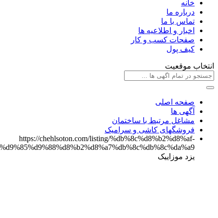
خانه
درباره ما
تماس با ما
اخبار و اطلاعیه ها
صفحات کسب و کار
کیف پول
انتخاب موقعیت
صفحه اصلی
آگهی ها
مشاغل مرتبط با ساختمان
فروشگهای کاشی و سرامیک
https://chehlsoton.com/listing/%db%8c%d8%b2%d8%af-
%d9%85%d9%88%d8%b2%d8%a7%db%8c%db%8c%da%a9/
یزد موزاییک