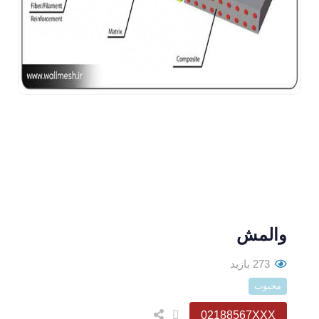
والمش
273 بازید
محبوب
02188567XXX