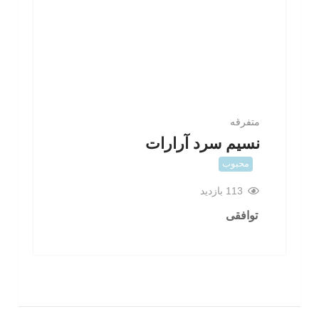
متفرقه
نسیم سرد آرارات
محبوب
113 بازدید
توافقی