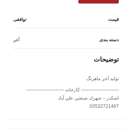
قیمت
توافقی
دسته بندی
آجر
توضیحات
تولید آجر ماهرنگ
———————— کارخانه ————————
اشكذر – شهرك صنعتي علي آباد
03532721467