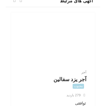
آگهی های مرتبط
آجر
آجر یزد سفالین
محبوب
279 بازدید
توافقی