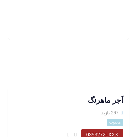
آجر ماهرنگ
297 بازید
محبوب
03532721XXX